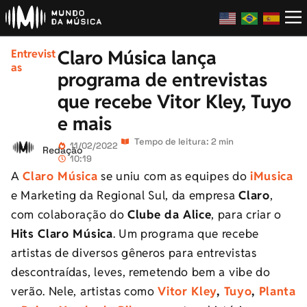
Claro Música lança
Entrevist
as
programa de entrevistas
que recebe Vitor Kley, Tuyo
e mais
Tempo de leitura: 2 min
11/02/2022
Redação
10:19
A
Claro Música
se uniu com as equipes do
iMusica
e Marketing da Regional Sul, da empresa
Claro
,
com colaboração do
Clube da Alice
, para criar o
Hits Claro Música
. Um programa que recebe
artistas de diversos gêneros para entrevistas
descontraídas, leves, remetendo bem a vibe do
verão. Nele, artistas como
Vitor Kley
,
Tuyo
,
Planta