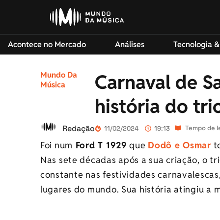
Acontece no Mercado
Análises
Tecnologia &
Mundo Da
Carnaval de S
Música
história do tri
Redação
Tempo de le
11/02/2024
19:13
Foi num
Ford T 1929
que
Dodô e Osmar
t
Nas sete décadas após a sua criação, o tr
constante nas festividades carnavalescas
lugares do mundo. Sua história atingiu a m