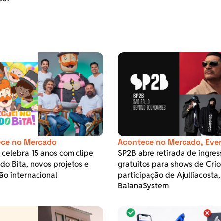
ce no Mercado
Acontece no Mercado
,
Eve
t celebra 15 anos com clipe
SP2B abre retirada de ingres
o Bita, novos projetos e
gratuitos para shows de Crio
ão internacional
participação de Ajulliacosta,
BaianaSystem