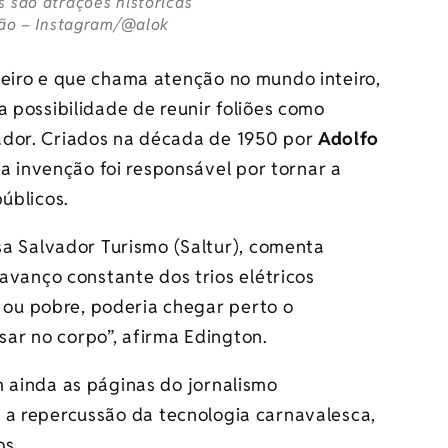
s são atrações históricas
ução – Instagram/@alok
leiro e que chama atenção no mundo inteiro,
a possibilidade de reunir foliões como
ador. Criados na década de 1950 por
Adolfo
 a invenção foi responsável por tornar a
úblicos.
a Salvador Turismo (Saltur), comenta
avanço constante dos trios elétricos
a ou pobre, poderia chegar perto o
lsar no corpo”, afirma Edington.
m ainda as páginas do jornalismo
 a repercussão da tecnologia carnavalesca,
os.