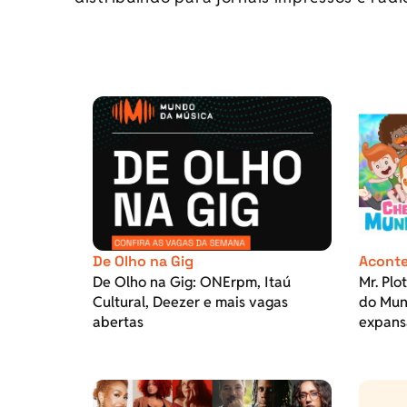
De Olho na Gig
Aconte
De Olho na Gig: ONErpm, Itaú
Mr. Plo
Cultural, Deezer e mais vagas
do Mund
abertas
expans