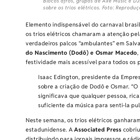
Blocos afros, grupos de Axé Music e DJ
sobre os trios elétricos. Foto: Reprod
Elemento indispensável do carnaval brasi
os trios elétricos chamaram a atenção pel
verdadeiros palcos “ambulantes” em Salv
do Nascimento (Dodô) e Osmar Macedo
,
festividade mais acessível para todos os p
Isaac Edington, presidente da Empres
sobre a criação de Dodô e Osmar. “O 
significava que qualquer pessoa, ric
suficiente da música para senti-la pu
Neste semana, os trios elétricos ganhara
estadunidense. A
Associated Press
cobriu
distribuindo para jornais impressos e rádi