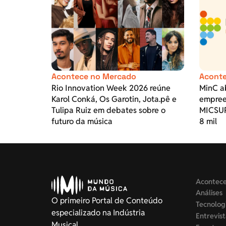
Acontece no Mercado
Aconte
Rio Innovation Week 2026 reúne
MinC ab
Karol Conká, Os Garotin, Jota.pê e
empree
Tulipa Ruiz em debates sobre o
MICSUR
futuro da música
8 mil
Acontec
Análises
O primeiro Portal de Conteúdo
Tecnolog
especializado na Indústria
Entrevis
Musical.