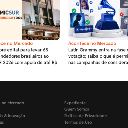
ce no Mercado
Acontece no Mercado
re edital para levar 65
Latin Grammy entra na fase 
ndedores brasileiros ao
votação; saiba o que é perm
 2026 com apoio de até R$
nas campanhas de consider
e no Mercado
Expediente
Quem Somos
ia & Inovação
Política de Privacidade
tas
Termos de Uso