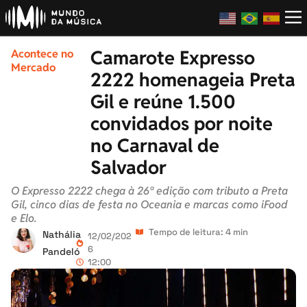
Camarote Expresso
Acontece no
Mercado
2222 homenageia Preta
Gil e reúne 1.500
convidados por noite
no Carnaval de
Salvador
O Expresso 2222 chega à 26ª edição com tributo a Preta
Gil, cinco dias de festa no Oceania e marcas como iFood
e Elo.
Tempo de leitura: 4 min
Nathália
12/02/202
6
Pandeló
12:00