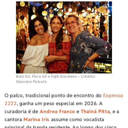
Bela Gil, Flora Gil e Fafá Giordano – Crédito:
Geovane Peixoto
O palco, tradicional ponto de encontro do
Expresso
2222
, ganha um peso especial em 2026. A
curadoria é de
Andrea Franco
e
Thainá Pitta
, e a
cantora
Marina Iris
assume como vocalista
principal da banda residente. Ao longo dos cinco