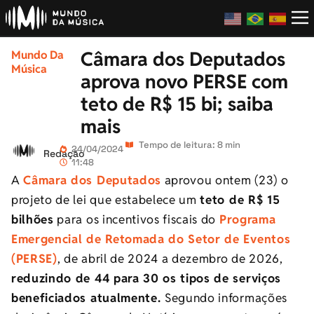
Câmara dos Deputados
Mundo Da
Música
aprova novo PERSE com
teto de R$ 15 bi; saiba
mais
Tempo de leitura: 8 min
24/04/2024
Redação
11:48
A
Câmara dos Deputados
aprovou ontem (23) o
projeto de lei que estabelece um
teto de R$ 15
bilhões
para os incentivos fiscais do
Programa
Emergencial de Retomada do Setor de Eventos
(PERSE)
, de abril de 2024 a dezembro de 2026,
reduzindo de 44 para 30 os tipos de serviços
beneficiados atualmente.
Segundo informações