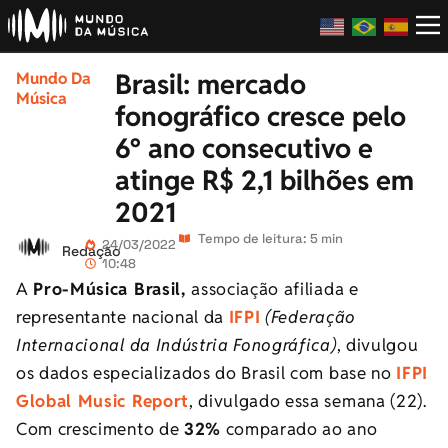
Brasil: mercado
Mundo Da
Música
fonográfico cresce pelo
6º ano consecutivo e
atinge R$ 2,1 bilhões em
2021
Tempo de leitura: 5 min
24/03/2022
Redação
10:48
A
Pro-Música Brasil,
associação afiliada e
representante nacional da
IFPI
(Federação
Internacional da Indústria Fonográfica)
, divulgou
os dados especializados do Brasil com base no
IFPI
Global Music Report
, divulgado essa semana (22).
Com crescimento de
32%
comparado ao ano