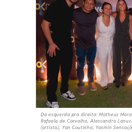
Da esquerda pra direita: Matheus Morae
Rafaela de Carvalho, Alessandro Lanuc
(artista), Yan Coutinho, Yasmin Sensação