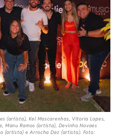
s (artista), Kel Mascarenhas, Vitoria Lopes,
e, Manu Ramos (artista), Devinho Novaes
 (artista) e Arrocha Dez (artista). Foto: