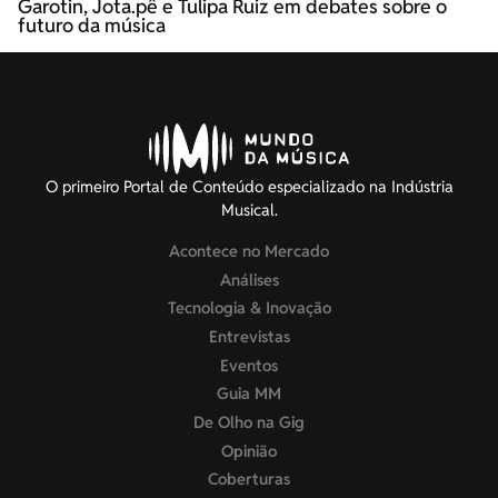
Garotin, Jota.pê e Tulipa Ruiz em debates sobre o
futuro da música
O primeiro Portal de Conteúdo especializado na Indústria
Musical.
Acontece no Mercado
Análises
Tecnologia & Inovação
Entrevistas
Eventos
Guia MM
De Olho na Gig
Opinião
Coberturas