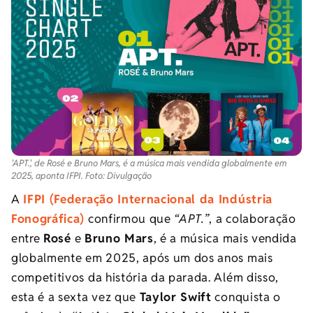
'APT.', de Rosé e Bruno Mars, é a música mais vendida globalmente em
2025, aponta IFPI. Foto: Divulgação
A
IFPI (Federação Internacional da Indústria
Fonográfica)
confirmou que
“APT.”
, a colaboração
entre
Rosé
e
Bruno Mars
, é a música mais vendida
globalmente em 2025, após um dos anos mais
competitivos da história da parada. Além disso,
esta é a sexta vez que
Taylor Swift
conquista o