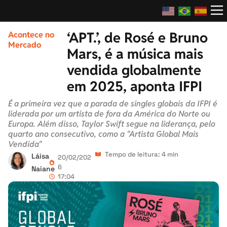
‘APT.’, de Rosé e Bruno
Acontece no
Mercado
Mars, é a música mais
vendida globalmente
em 2025, aponta IFPI
É a primeira vez que a parada de singles globais da IFPI é
liderada por um artista de fora da América do Norte ou
Europa. Além disso, Taylor Swift segue na liderança, pelo
quarto ano consecutivo, como a "Artista Global Mais
Vendida"
Tempo de leitura: 4 min
Láisa
20/02/202
6
Naiane
17:04