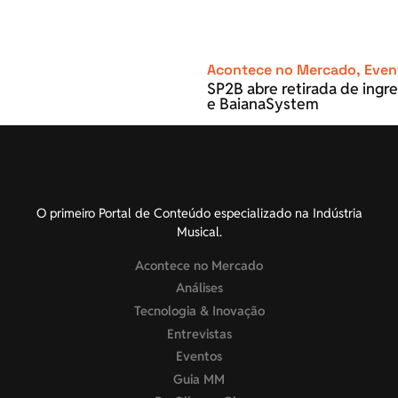
Acontece no Mercado
,
Even
SP2B abre retirada de ingre
e BaianaSystem
O primeiro Portal de Conteúdo especializado na Indústria
Musical.
Acontece no Mercado
Análises
Tecnologia & Inovação
Entrevistas
Eventos
Guia MM