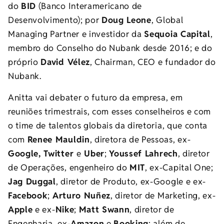
do
BID
(Banco Interamericano de
Desenvolvimento); por
Doug Leone
, Global
Managing Partner e investidor da
Sequoia Capital
,
membro do Conselho do Nubank desde 2016; e do
próprio
David Vélez
, Chairman, CEO e fundador do
Nubank.
Anitta vai debater o futuro da empresa, em
reuniões trimestrais, com esses conselheiros e com
o time de talentos globais da diretoria, que conta
com
Renee Mauldin
, diretora de Pessoas, ex-
Google, Twitter
e
Uber
;
Youssef Lahrech
, diretor
de Operações, engenheiro do
MIT
, ex-Capital One;
Jag Duggal
, diretor de Produto, ex-Google e ex-
Facebook
;
Arturo Nuñez
, diretor de Marketing, ex-
Apple
e ex-
Nike
;
Matt Swann
, diretor de
Engenharia, ex-
Amazon
e
Booking
; além de