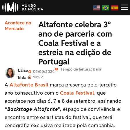
Altafonte celebra 3º
Acontece no
Mercado
ano de parceria com
Coala Festival e a
estreia na edição de
Portugal
Tempo de leitura: 2 min
Láisa
06/09/2024
18:22
Naiane
A
Altafonte Brasil
marca presença pelo terceiro
ano consecutivo com o
Coala Festival
, que
acontece nos dias 6, 7 e 8 de setembro, assinando
“Backstage Altafonte”
, espaço de convivência e
encontro entre os artistas do festival, que terá
cenografia exclusiva realizada pela companhia.