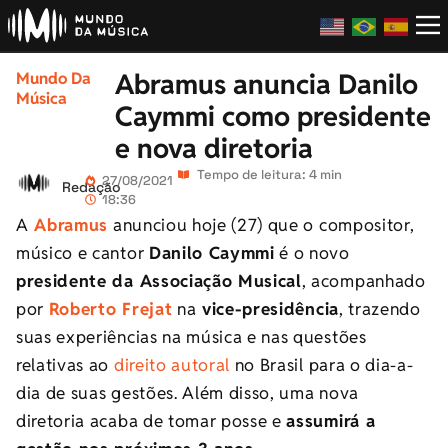
Abramus anuncia Danilo
Mundo Da
Música
Caymmi como presidente
e nova diretoria
Tempo de leitura: 4 min
27/08/2021
Redação
18:36
A
Abramus
anunciou hoje (27) que o compositor,
músico e cantor
Danilo Caymmi
é o novo
presidente da Associação Musical
, acompanhado
por
Roberto Frejat
na
vice-presidência
, trazendo
suas experiências na música e nas questões
relativas ao
direito autoral
no Brasil para o dia-a-
dia de suas gestões. Além disso, uma nova
diretoria acaba de tomar posse e
assumirá a