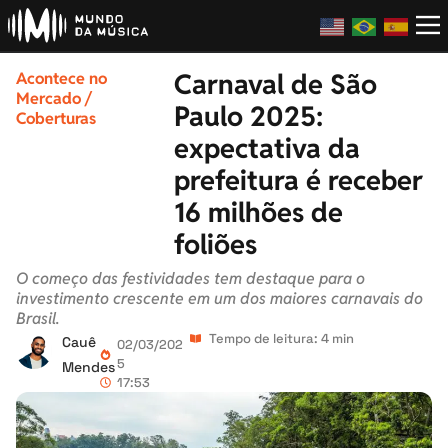
Carnaval de São
Acontece no
Mercado
/
Paulo 2025:
Coberturas
expectativa da
prefeitura é receber
16 milhões de
foliões
O começo das festividades tem destaque para o
investimento crescente em um dos maiores carnavais do
Brasil.
Tempo de leitura: 4 min
Cauê
02/03/202
5
Mendes
17:53