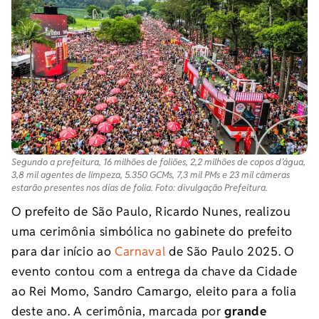
Segundo a prefeitura, 16 milhões de foliões, 2,2 milhões de copos d’água,
3,8 mil agentes de limpeza, 5.350 GCMs, 7,3 mil PMs e 23 mil câmeras
estarão presentes nos dias de folia. Foto: divulgação Prefeitura.
O prefeito de São Paulo, Ricardo Nunes, realizou
uma cerimônia simbólica no gabinete do prefeito
para dar início ao
Carnaval
de São Paulo 2025. O
evento contou com a entrega da chave da Cidade
ao Rei Momo, Sandro Camargo, eleito para a folia
deste ano. A cerimônia, marcada por
grande