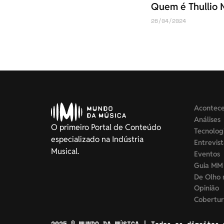
Quem é Thullio M
26/04/2024
Acontec
Análises
O primeiro Portal de Conteúdo
Tecnolog
especializado na Indústria
Entrevis
Musical.
Eventos
Guia MM
De Olho 
Opinião
Cobertur