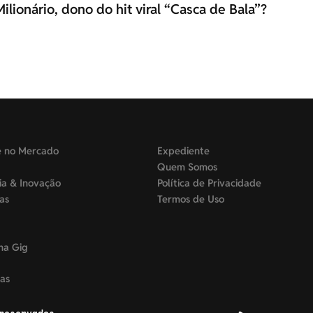
ilionário, dono do hit viral “Casca de Bala”?
e no Mercado
Expediente
Quem Somos
ia & Inovação
Política de Privacidade
tas
Termos de Uso
na Gig
as