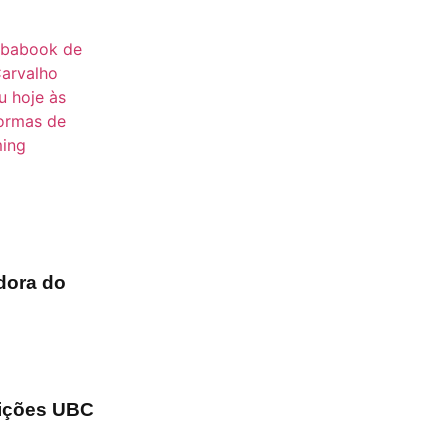
adora do
dições UBC