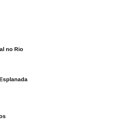
val no Rio
 Esplanada
os