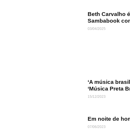
Beth Carvalho 
Sambabook com 
03/04/2025
‘A música brasi
‘Música Preta Br
15/12/2023
Em noite de ho
07/06/2023