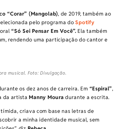
sco “Corar” (Mangolab)
, de 2019, também ao
 selecionada pelo programa do
Spotify
oral
“Só Sei Pensar Em Você”.
Ela também
bum, rendendo uma participação do cantor e
ra musical. Foto: Divulgação.
urante os dez anos de carreira. Em
“Espiral”
,
a da artista
Manny Moura
durante a escrita.
tímida, criava com base nas letras de
scobrir a minha identidade musical, sem
ições”, diz
Rebeca
.