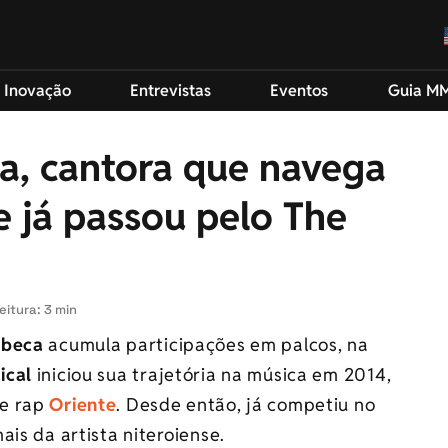
 Inovação
Entrevistas
Eventos
Guia M
, cantora que navega
e já passou pelo The
eitura: 3 min
ebeca
acumula participações em palcos, na
ical
iniciou sua trajetória na música em 2014,
de rap
Oriente
. Desde então, já competiu no
is da artista niteroiense.