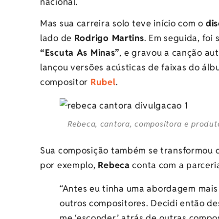
nacional.
Mas sua carreira solo teve início com o
di
lado de
Rodrigo Martins
. Em seguida, foi
“Escuta As Minas”
, e gravou a canção aut
lançou versões acústicas de faixas do ál
compositor
Rubel
.
Rebeca, cantora, compositora e produto
Sua composição também se transformou d
por exemplo,
Rebeca
conta com a parceri
“Antes eu tinha uma abordagem mais 
outros compositores. Decidi então de
me ‘esconder’ atrás de outras compos