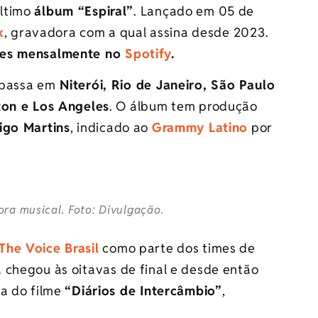
último
álbum “Espiral”
. Lançado em 05 de
k
, gravadora com a qual assina desde 2023.
tes mensalmente no
Spotify
.
passa em
Niterói, Rio de Janeiro, São Paulo
ton e Los Angeles
. O álbum tem produção
igo Martins
, indicado ao
Grammy Latino
por
ra musical. Foto: Divulgação.
The Voice Brasil
como parte dos times de
a chegou às oitavas de final e desde então
ra do filme
“Diários de Intercâmbio”
,