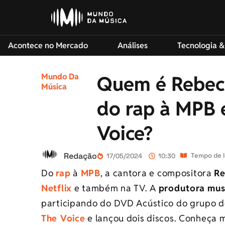
Acontece no Mercado
Análises
Tecnologia &
Mundo Da
Quem é Rebeca
Música
do rap à MPB 
Voice?
Redação
Tempo de l
17/05/2024
10:30
Do
rap
à
MPB
, a cantora e compositora
R
Netflix
e também na TV. A
produtora mus
participando do DVD Acústico do grupo 
The Voice
e lançou dois discos. Conheça ma