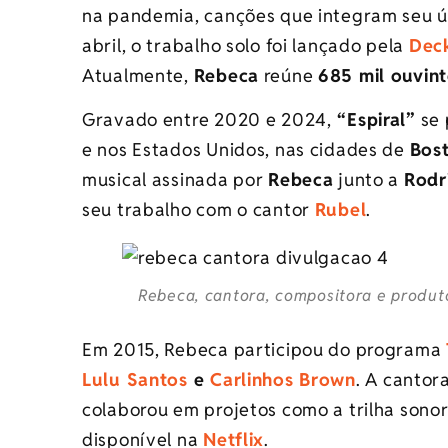
na pandemia, canções que integram seu 
abril, o trabalho solo foi lançado pela
Dec
Atualmente,
Rebeca
reúne
685 mil ouvin
Gravado entre 2020 e 2024,
“Espiral”
se 
e nos Estados Unidos, nas cidades de
Bos
musical assinada por
Rebeca
junto a
Rodr
seu trabalho com o cantor
Rubel
.
Rebeca, cantora, compositora e produto
Em 2015, Rebeca participou do programa
Lulu Santos
e
Carlinhos Brown
. A cantor
colaborou em projetos como a trilha sono
disponível na
Netflix
.