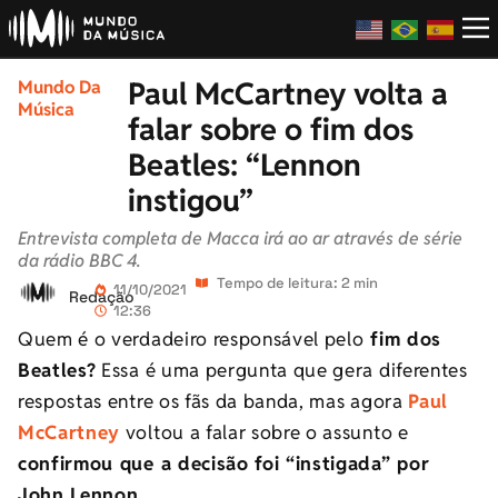
Paul McCartney volta a
Mundo Da
Música
falar sobre o fim dos
Beatles: “Lennon
instigou”
Entrevista completa de Macca irá ao ar através de série
da rádio BBC 4.
Tempo de leitura: 2 min
11/10/2021
Redação
12:36
Quem é o verdadeiro responsável pelo
fim dos
Beatles?
Essa é uma pergunta que gera diferentes
respostas entre os fãs da banda, mas agora
Paul
McCartney
voltou a falar sobre o assunto e
confirmou que a decisão foi “instigada” por
John Lennon
.