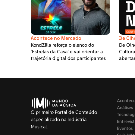
Acontece no Mercado
De Olh
KondZilla reforça o elenco do
De Olh
‘Estrelas da Casa’ e vai orientar a
Cultura
trajetória digital dos participantes
aberta
Acontec
Análises
O primeiro Portal de Conteúdo
Tecnolog
especializado na Indústria
Entrevis
Musical.
Eventos