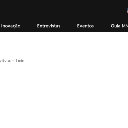
 Inovação
Entrevistas
Eventos
Guia M
itura: < 1 min