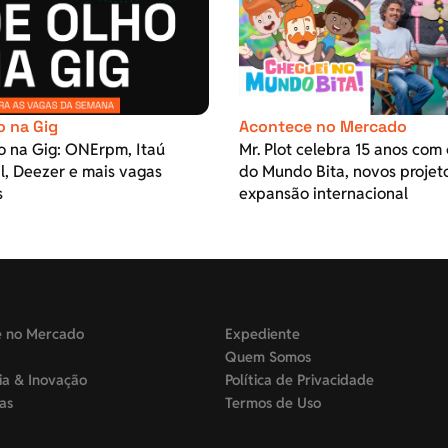
o na Gig
Acontece no Mercado
o na Gig: ONErpm, Itaú
Mr. Plot celebra 15 anos com 
l, Deezer e mais vagas
do Mundo Bita, novos projet
s
expansão internacional
e no Mercado
Expediente
Quem Somos
ia & Inovação
Política de Privacidade
tas
Termos de Uso