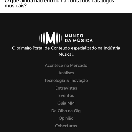
O que ainda não entrou na conta dos catálogos
musicais?
O primeiro Portal de Conteúdo especializado na Indústria
Musical.
Acontece no Mercado
Análises
Tecnologia & Inovação
Entrevistas
Eventos
Guia MM
De Olho na Gig
Opinião
Coberturas