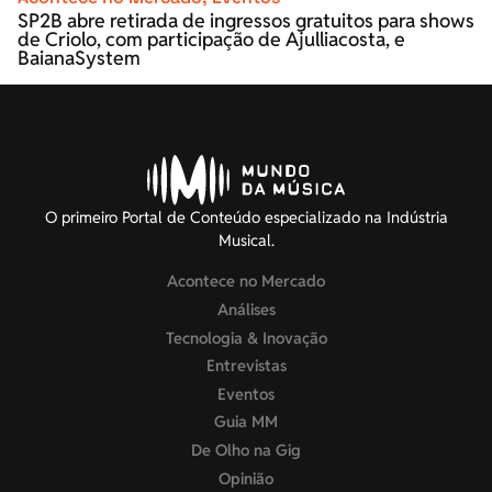
SP2B abre retirada de ingressos gratuitos para shows
de Criolo, com participação de Ajulliacosta, e
BaianaSystem
O primeiro Portal de Conteúdo especializado na Indústria
Musical.
Acontece no Mercado
Análises
Tecnologia & Inovação
Entrevistas
Eventos
Guia MM
De Olho na Gig
Opinião