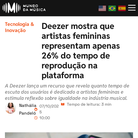
Deezer mostra que
Tecnologia &
Inovação
artistas femininas
representam apenas
26% do tempo de
reprodução na
plataforma
A Deezer lança um recurso que revela quanto tempo de
escuta dos usuários é dedicado a artistas femininas e
estimula reflexão sobre igualdade na indústria musical.
Tempo de leitura: 3 min
Nathália
07/10/202
5
Pandeló
10:00