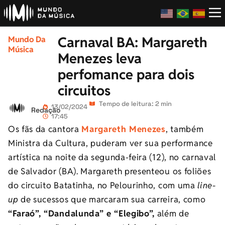
Carnaval BA: Margareth
Mundo Da
Música
Menezes leva
perfomance para dois
circuitos
Tempo de leitura: 2 min
13/02/2024
Redação
17:45
Os fãs da cantora
Margareth Menezes
, também
Ministra da Cultura, puderam ver sua performance
artística na noite da segunda-feira (12), no carnaval
de Salvador (BA). Margareth presenteou os foliões
do circuito Batatinha, no Pelourinho, com uma
line-
up
de sucessos que marcaram sua carreira, como
“Faraó”, “Dandalunda” e “Elegibo”,
além de