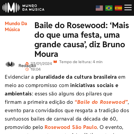
Baile do Rosewood: ‘Mais
Mundo Da
Música
do que uma festa, uma
grande causa’, diz Bruno
Moura
Tempo de leitura: 4 min
23/01/2024
Redação
19:04
Evidenciar a
pluralidade da cultura brasileira
em
meio ao compromisso com
iniciativas sociais e
ambientais
: esses são alguns dos pilares que
firmam a primeira edição do
“Baile do Rosewood”
,
evento para convidados que resgata a tradição dos
suntuosos bailes de carnaval da década de 60,
promovido pelo
Rosewood São Paulo
. O evento,