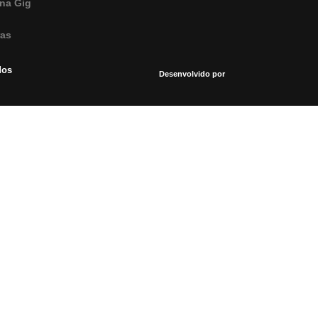
na Gig
ras
dos
Desenvolvido por