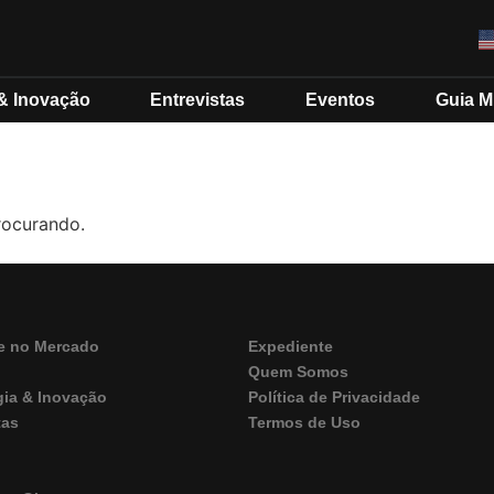
& Inovação
Entrevistas
Eventos
Guia 
rocurando.
e no Mercado
Expediente
Quem Somos
gia & Inovação
Política de Privacidade
tas
Termos de Uso
M