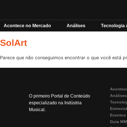
Acontece no Mercado
Análises
Tecnologia 
SolArt
Parece que não conseguimos encontrar o que você está p
Acontec
Análises
O primeiro Portal de Conteúdo
Tecnolo
especializado na Indústria
Entrevis
Musical.
Eventos
Guia M