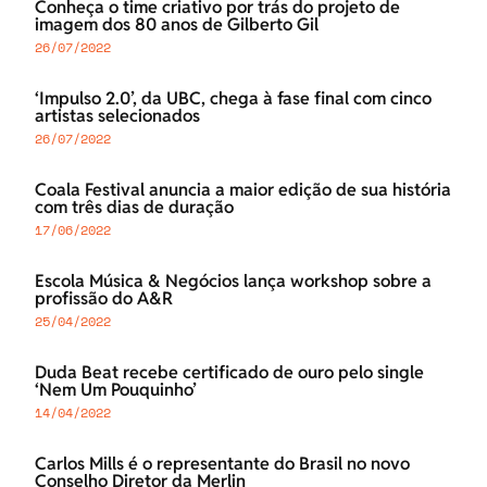
Conheça o time criativo por trás do projeto de
imagem dos 80 anos de Gilberto Gil
26/07/2022
‘Impulso 2.0’, da UBC, chega à fase final com cinco
artistas selecionados
26/07/2022
Coala Festival anuncia a maior edição de sua história
com três dias de duração
17/06/2022
Escola Música & Negócios lança workshop sobre a
profissão do A&R
25/04/2022
Duda Beat recebe certificado de ouro pelo single
‘Nem Um Pouquinho’
14/04/2022
Carlos Mills é o representante do Brasil no novo
Conselho Diretor da Merlin