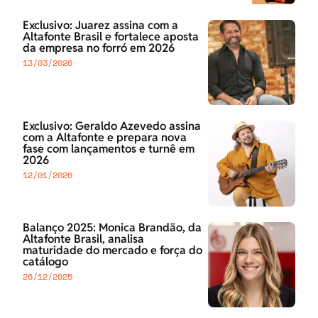
Exclusivo: Juarez assina com a
Altafonte Brasil e fortalece aposta
da empresa no forró em 2026
13/03/2026
Exclusivo: Geraldo Azevedo assina
com a Altafonte e prepara nova
fase com lançamentos e turnê em
2026
12/01/2026
Balanço 2025: Monica Brandão, da
Altafonte Brasil, analisa
maturidade do mercado e força do
catálogo
26/12/2025