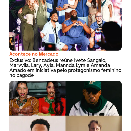
Acontece no Mercado
Exclusivo: Benzadeus reúne Ivete Sangalo,
Marvvila, Lary, Ayla, Mannda Lym e Amanda
Amado em iniciativa pelo protagonismo feminino
no pagode