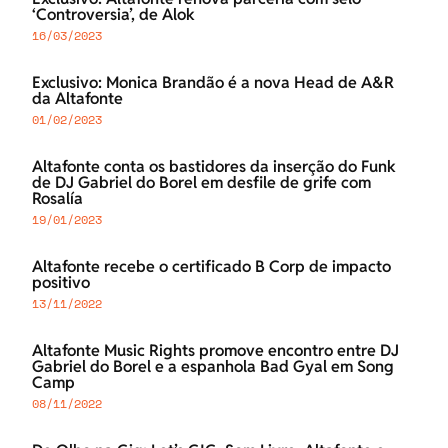
‘Controversia’, de Alok
16/03/2023
Exclusivo: Monica Brandão é a nova Head de A&R
da Altafonte
01/02/2023
Altafonte conta os bastidores da inserção do Funk
de DJ Gabriel do Borel em desfile de grife com
Rosalía
19/01/2023
Altafonte recebe o certificado B Corp de impacto
positivo
13/11/2022
Altafonte Music Rights promove encontro entre DJ
Gabriel do Borel e a espanhola Bad Gyal em Song
Camp
08/11/2022