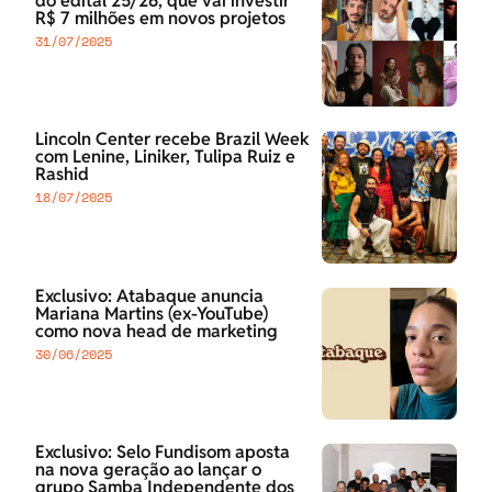
do edital 25/26, que vai investir
R$ 7 milhões em novos projetos
31/07/2025
Lincoln Center recebe Brazil Week
com Lenine, Liniker, Tulipa Ruiz e
Rashid
18/07/2025
Exclusivo: Atabaque anuncia
Mariana Martins (ex-YouTube)
como nova head de marketing
30/06/2025
Exclusivo: Selo Fundisom aposta
na nova geração ao lançar o
grupo Samba Independente dos