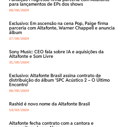
para lançamentos de EPs dos shows
08/08/2024
Exclusivo: Em ascensão na cena Pop, Paige firma
parceria com Altafonte, Warner Chappell e anuncia
álbum
27/06/2024
Sony Music: CEO fala sobre IA e aquisições da
Altafonte e Som Livre
31/05/2024
Exclusivo: Altafonte Brasil assina contrato de
distribuição do álbum ‘SPC Acústico 2 – O Último
Encontro’
06/05/2024
Rashid é novo nome da Altafonte Brasil
19/03/2024
Altafonte fecha contrato com a cantora e