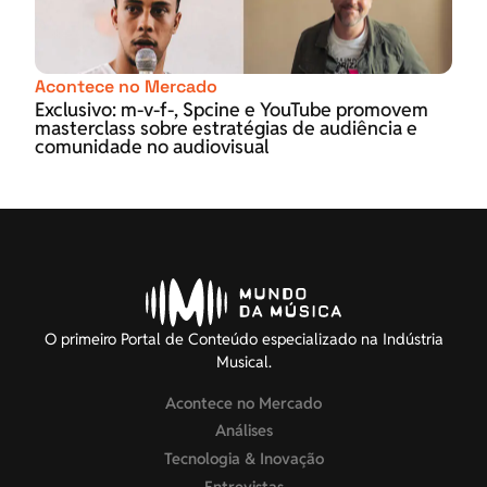
Acontece no Mercado
Exclusivo: m-v-f-, Spcine e YouTube promovem
masterclass sobre estratégias de audiência e
comunidade no audiovisual
O primeiro Portal de Conteúdo especializado na Indústria
Musical.
Acontece no Mercado
Análises
Tecnologia & Inovação
Entrevistas