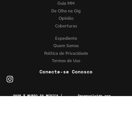
Guia MM
De Olho na Gig
Opinião
Coberturas
Expediente
Quem Somos
Política de Privacidade
Termos de Uso
Conecte-se Conosco
2025 © MUNDO DA MÚSICA |
Desenvolvido por
Todos os direitos
reservados