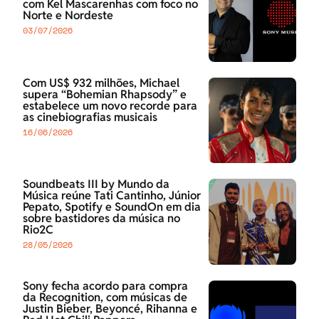
com Kel Mascarenhas com foco no
Norte e Nordeste
03/07/2026
Com US$ 932 milhões, Michael
supera “Bohemian Rhapsody” e
estabelece um novo recorde para
as cinebiografias musicais
16/06/2026
Soundbeats III by Mundo da
Música reúne Tati Cantinho, Júnior
Pepato, Spotify e SoundOn em dia
sobre bastidores da música no
Rio2C
28/05/2026
Sony fecha acordo para compra
da Recognition, com músicas de
Justin Bieber, Beyoncé, Rihanna e