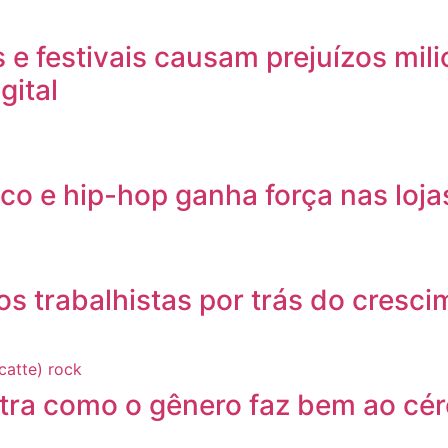
e festivais causam prejuízos mil
gital
ico e hip-hop ganha força nas loj
ios trabalhistas por trás do cres
stra como o gênero faz bem ao cé