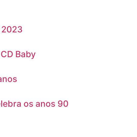
m 2023
a CD Baby
 anos
elebra os anos 90