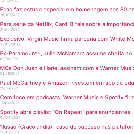
12/12/2022
Ecad faz estudo especial em homenagem aos 80 a
26/10/2022
Para série da Netflix, Cardi B fala sobre a importân
21/05/2022
Exclusivo: Virgin Music firma parceria com White M
30/03/2022
Ex-Paramount+, Julie McNamara assume chefia no 
08/09/2021
MCs Don Juan e Hariel assinam com a Warner Music
01/06/2021
Paul McCartney e Amazon investem em app de edu
29/04/2021
Com foco em podcasts, Warner Music e Spotify fir
16/04/2021
Spotify abre playlist “On Repeat” para anunciantes
09/04/2021
‘Ilusão (Cracolândia)’: case de sucesso nas platafor
27/11/2020