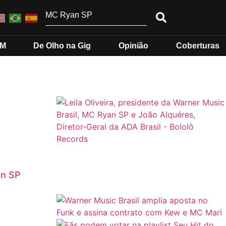
MM
De Olho na Gig
Opinião
Coberturas
an SP