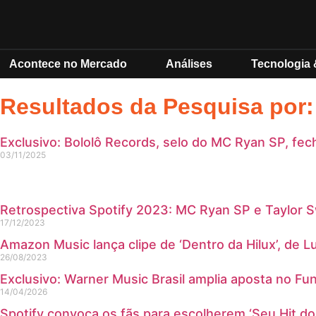
Acontece no Mercado
Análises
Tecnologia 
Resultados da Pesquisa por
Exclusivo: Bololô Records, selo do MC Ryan SP, fec
03/11/2025
Retrospectiva Spotify 2023: MC Ryan SP e Taylor S
17/12/2023
Amazon Music lança clipe de ‘Dentro da Hilux’, de 
26/08/2023
Exclusivo: Warner Music Brasil amplia aposta no F
14/04/2026
Spotify convoca os fãs para escolherem ‘Seu Hit do 