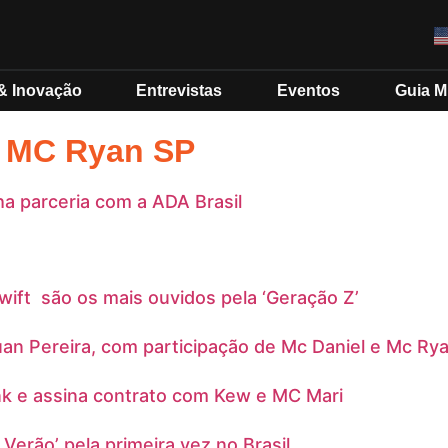
& Inovação
Entrevistas
Eventos
Guia 
: MC Ryan SP
ha parceria com a ADA Brasil
wift são os mais ouvidos pela ‘Geração Z’
Luan Pereira, com participação de Mc Daniel e Mc Ry
unk e assina contrato com Kew e MC Mari
Verão’ pela primeira vez no Brasil