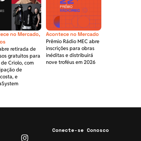
ece no Mercado
,
Acontece no Mercado
Prêmio Rádio MEC abre
os
inscrições para obras
abre retirada de
inéditas e distribuirá
sos gratuitos para
nove troféus em 2026
 de Criolo, com
cipação de
acosta, e
aSystem
Conecte-se Conosco