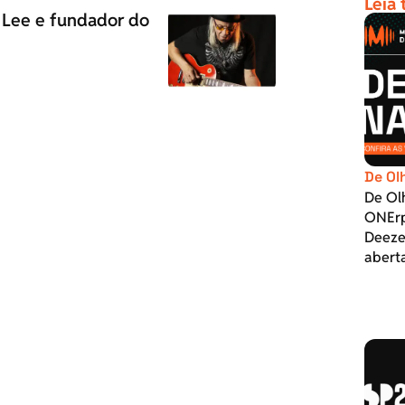
Leia
ta Lee e fundador do
De Ol
De Ol
ONErp
Deeze
abert