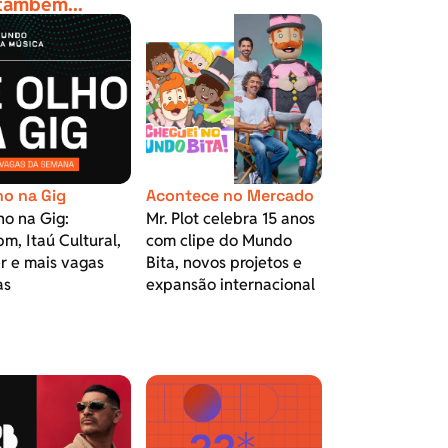
 também...
ho na Gig
Acontece no Mercado
ho na Gig:
Mr. Plot celebra 15 anos
m, Itaú Cultural,
com clipe do Mundo
r e mais vagas
Bita, novos projetos e
as
expansão internacional