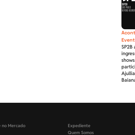
Acont
Event
SP2B 
ingres
shows
parti
Ajulli
Baian
e no Mercado
Expediente
Quem Somos