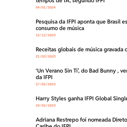
tempos de IA, segundo IFPI
04/01/2024
Pesquisa da IFPI aponta que Brasil 
consumo de música
12/12/2023
Receitas globais de música gravada
21/03/2023
‘Un Verano Sin Ti’, do Bad Bunny , 
da IFPI
27/02/2023
Harry Styles ganha IFPI Global Singl
24/02/2023
Adriana Restrepo foi nomeada Direto
Caribe do IFPI