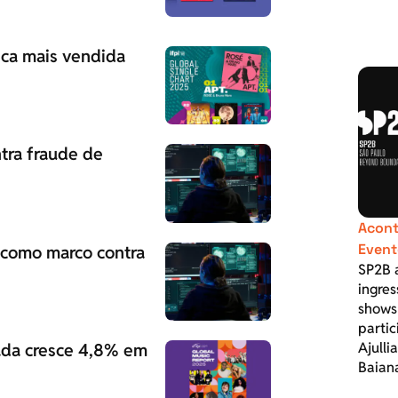
sica mais vendida
ntra fraude de
Acont
Event
l como marco contra
SP2B 
ingres
shows
parti
vada cresce 4,8% em
Ajulli
Baian