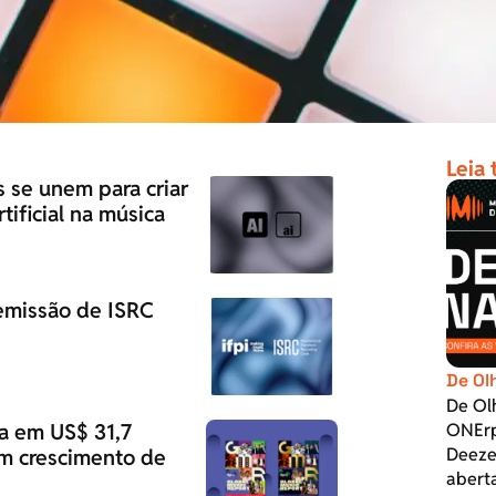
Leia
 se unem para criar
rtificial na música
emissão de ISRC
De Ol
De Ol
a em US$ 31,7
ONErp
Deeze
om crescimento de
abert