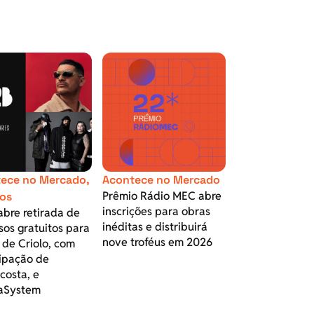
ece no Mercado
,
Acontece no Mercado
Prêmio Rádio MEC abre
os
inscrições para obras
abre retirada de
inéditas e distribuirá
sos gratuitos para
nove troféus em 2026
 de Criolo, com
cipação de
acosta, e
aSystem