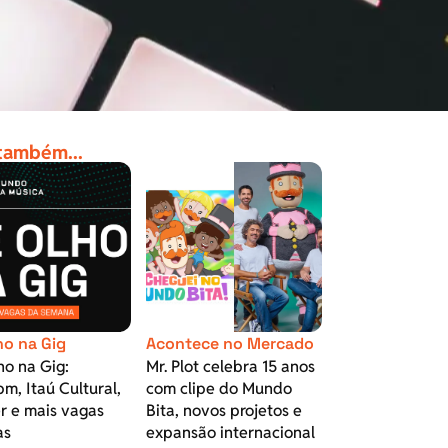
 também...
ho na Gig
Acontece no Mercado
ho na Gig:
Mr. Plot celebra 15 anos
m, Itaú Cultural,
com clipe do Mundo
r e mais vagas
Bita, novos projetos e
as
expansão internacional