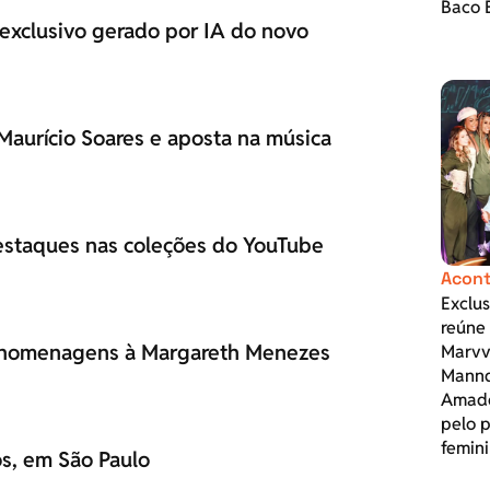
Baco 
 exclusivo gerado por IA do novo
Maurício Soares e aposta na música
 destaques nas coleções do YouTube
Acont
Exclu
reúne 
 homenagens à Margareth Menezes
Marvvi
Mannd
Amado
pelo 
femin
os, em São Paulo