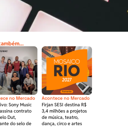
 também...
ece no Mercado
Acontece no Mercado
ivo: Sony Music
Firjan SESI destina R$
 assina contrato
3,4 milhões a projetos
elo Dut,
de música, teatro,
ante do selo de
dança, circo e artes