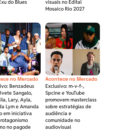
Exu do Blues
visuais no Edital
Mosaico Rio 2027
ece no Mercado
Acontece no Mercado
sivo: Benzadeus
Exclusivo: m-v-f-,
Ivete Sangalo,
Spcine e YouTube
la, Lary, Ayla,
promovem masterclass
a Lym e Amanda
sobre estratégias de
 em iniciativa
audiência e
protagonismo
comunidade no
ino no pagode
audiovisual