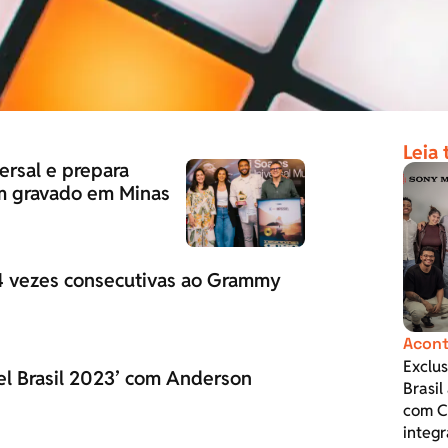
Leia
ersal e prepara
em gravado em Minas
 4 vezes consecutivas ao Grammy
Acont
Exclus
l Brasil 2023’ com Anderson
Brasil
com C
integr