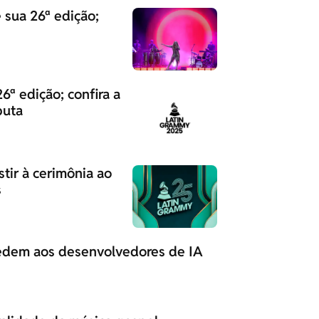
 sua 26ª edição;
ª edição; confira a
puta
tir à cerimônia ao
s
 pedem aos desenvolvedores de IA