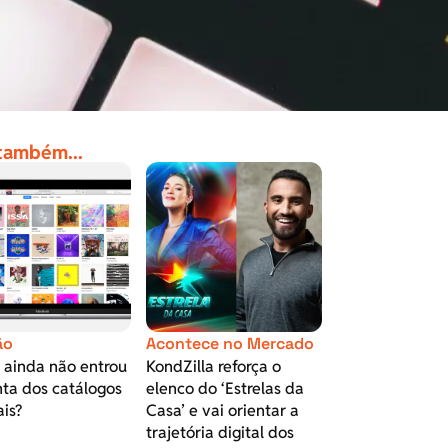
 também...
ão
Acontece no Mercado
 ainda não entrou
KondZilla reforça o
nta dos catálogos
elenco do ‘Estrelas da
is?
Casa’ e vai orientar a
trajetória digital dos