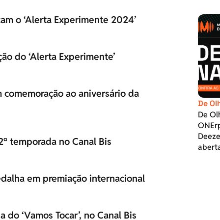
nçam o ‘Alerta Experimente 2024’
ção do ‘Alerta Experimente’
em comemoração ao aniversário da
De Ol
De Ol
ONErp
Deeze
 2ª temporada no Canal Bis
abert
edalha em premiação internacional
a do ‘Vamos Tocar’, no Canal Bis