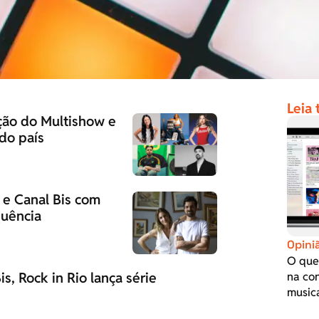
Leia
ção do Multishow e
 do país
 e Canal Bis com
quência
Opini
O que
s, Rock in Rio lança série
na co
musica