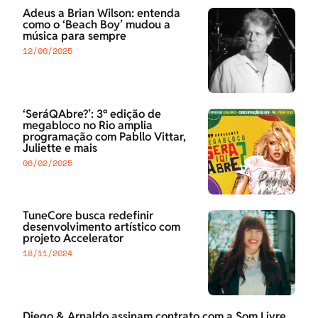
Adeus a Brian Wilson: entenda
como o ‘Beach Boy’ mudou a
música para sempre
12/06/2025
‘SeráQAbre?’: 3ª edição de
megabloco no Rio amplia
programação com Pabllo Vittar,
Juliette e mais
06/02/2025
TuneCore busca redefinir
desenvolvimento artístico com
projeto Accelerator
18/11/2024
Diego & Arnaldo assinam contrato com a Som Livre