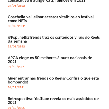
consecutivo e atinge R$ 2,1 bilhões em 2021
24/03/2022
Coachella vai leiloar acessos vitalícios ao festival
como NFTs
02/02/2022
#PoplineBizTrends traz os conteúdos virais do Reels
da semana
19/01/2022
APCA elege os 50 melhores álbuns nacionais de
2021
21/12/2021
Quer entrar nas trends do Reels? Confira o que está
bombando!
01/12/2021
Retrospectiva: YouTube revela os mais assistidos de
2021
01/12/2021