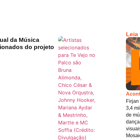
Leia
ual da Música
cionados do projeto
Acont
Firjan
3,4 mi
de mús
dança,
visuai
Mosai