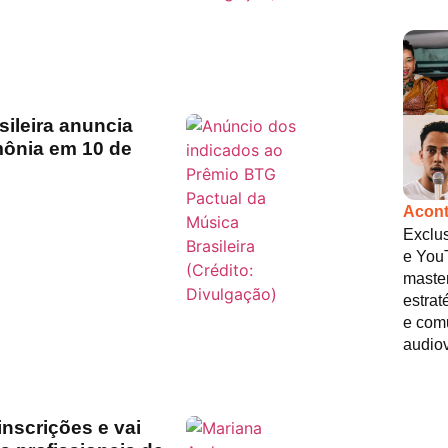
ileira anuncia
mônia em 10 de
Acont
Exclus
e You
maste
estrat
e com
audiov
inscrições e vai