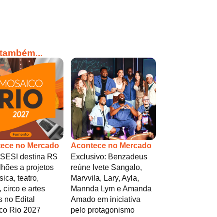
 também...
ece no Mercado
Acontece no Mercado
 SESI destina R$
Exclusivo: Benzadeus
lhões a projetos
reúne Ivete Sangalo,
ica, teatro,
Marvvila, Lary, Ayla,
 circo e artes
Mannda Lym e Amanda
s no Edital
Amado em iniciativa
co Rio 2027
pelo protagonismo