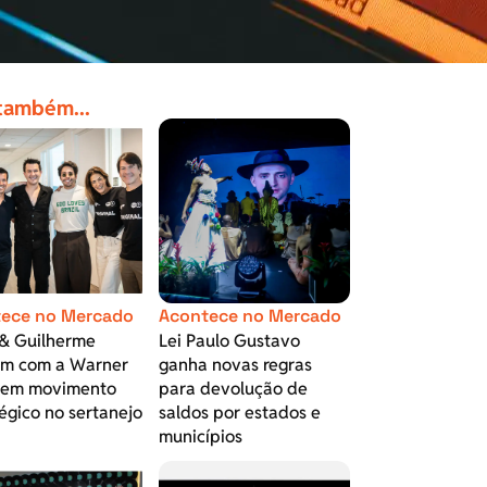
 também...
ece no Mercado
Acontece no Mercado
& Guilherme
Lei Paulo Gustavo
am com a Warner
ganha novas regras
 em movimento
para devolução de
égico no sertanejo
saldos por estados e
municípios