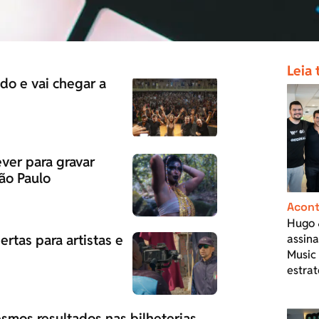
Leia
do e vai chegar a
ver para gravar
ão Paulo
Acont
Hugo 
rtas para artistas e
assin
Music
estrat
smos resultados nas bilheterias