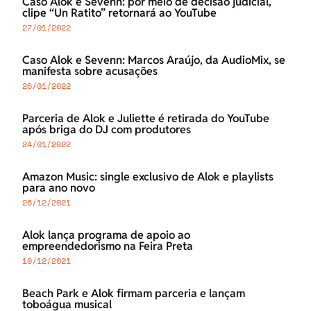
Caso Alok e Sevenn: por meio de decisão judicial,
clipe “Un Ratito” retornará ao YouTube
27/01/2022
Caso Alok e Sevenn: Marcos Araújo, da AudioMix, se
manifesta sobre acusações
26/01/2022
Parceria de Alok e Juliette é retirada do YouTube
após briga do DJ com produtores
24/01/2022
Amazon Music: single exclusivo de Alok e playlists
para ano novo
26/12/2021
Alok lança programa de apoio ao
empreendedorismo na Feira Preta
10/12/2021
Beach Park e Alok firmam parceria e lançam
toboágua musical